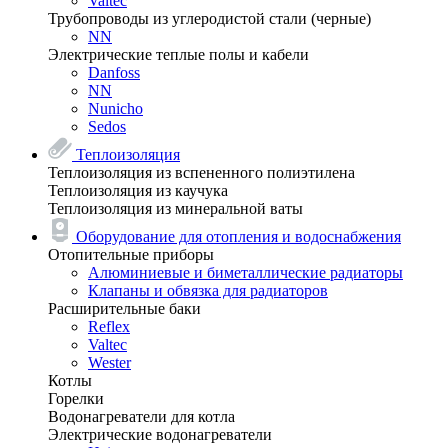
Valtec
Трубопроводы из углеродистой стали (черные)
NN
Электрические теплые полы и кабели
Danfoss
NN
Nunicho
Sedos
Теплоизоляция
Теплоизоляция из вспененного полиэтилена
Теплоизоляция из каучука
Теплоизоляция из минеральной ваты
Оборудование для отопления и водоснабжения
Отопительные приборы
Алюминиевые и биметаллические радиаторы
Клапаны и обвязка для радиаторов
Расширительные баки
Reflex
Valtec
Wester
Котлы
Горелки
Водонагреватели для котла
Электрические водонагреватели