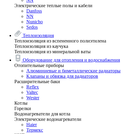
NN
Электрические теплые полы и кабели
Danfoss
NN
Nunicho
Sedos
Теплоизоляция
Теплоизоляция из вспененного полиэтилена
Теплоизоляция из каучука
Теплоизоляция из минеральной ваты
Оборудование для отопления и водоснабжения
Отопительные приборы
Алюминиевые и биметаллические радиаторы
Клапаны и обвязка для радиаторов
Расширительные баки
Reflex
Valtec
Wester
Котлы
Горелки
Водонагреватели для котла
Электрические водонагреватели
Haier
Термекс