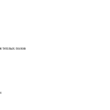
я теплых полов
и