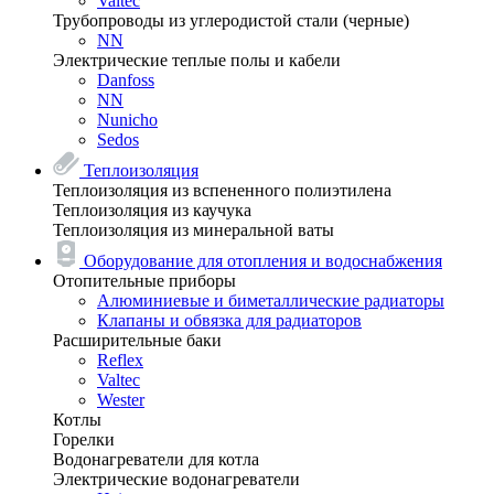
Valtec
Трубопроводы из углеродистой стали (черные)
NN
Электрические теплые полы и кабели
Danfoss
NN
Nunicho
Sedos
Теплоизоляция
Теплоизоляция из вспененного полиэтилена
Теплоизоляция из каучука
Теплоизоляция из минеральной ваты
Оборудование для отопления и водоснабжения
Отопительные приборы
Алюминиевые и биметаллические радиаторы
Клапаны и обвязка для радиаторов
Расширительные баки
Reflex
Valtec
Wester
Котлы
Горелки
Водонагреватели для котла
Электрические водонагреватели