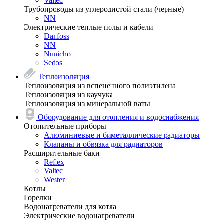
Valtec
Трубопроводы из углеродистой стали (черные)
NN
Электрические теплые полы и кабели
Danfoss
NN
Nunicho
Sedos
Теплоизоляция
Теплоизоляция из вспененного полиэтилена
Теплоизоляция из каучука
Теплоизоляция из минеральной ваты
Оборудование для отопления и водоснабжения
Отопительные приборы
Алюминиевые и биметаллические радиаторы
Клапаны и обвязка для радиаторов
Расширительные баки
Reflex
Valtec
Wester
Котлы
Горелки
Водонагреватели для котла
Электрические водонагреватели