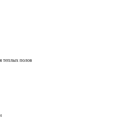
я теплых полов
и