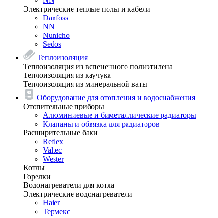
NN
Электрические теплые полы и кабели
Danfoss
NN
Nunicho
Sedos
Теплоизоляция
Теплоизоляция из вспененного полиэтилена
Теплоизоляция из каучука
Теплоизоляция из минеральной ваты
Оборудование для отопления и водоснабжения
Отопительные приборы
Алюминиевые и биметаллические радиаторы
Клапаны и обвязка для радиаторов
Расширительные баки
Reflex
Valtec
Wester
Котлы
Горелки
Водонагреватели для котла
Электрические водонагреватели
Haier
Термекс