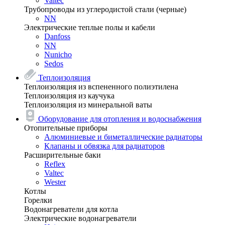
Valtec
Трубопроводы из углеродистой стали (черные)
NN
Электрические теплые полы и кабели
Danfoss
NN
Nunicho
Sedos
Теплоизоляция
Теплоизоляция из вспененного полиэтилена
Теплоизоляция из каучука
Теплоизоляция из минеральной ваты
Оборудование для отопления и водоснабжения
Отопительные приборы
Алюминиевые и биметаллические радиаторы
Клапаны и обвязка для радиаторов
Расширительные баки
Reflex
Valtec
Wester
Котлы
Горелки
Водонагреватели для котла
Электрические водонагреватели