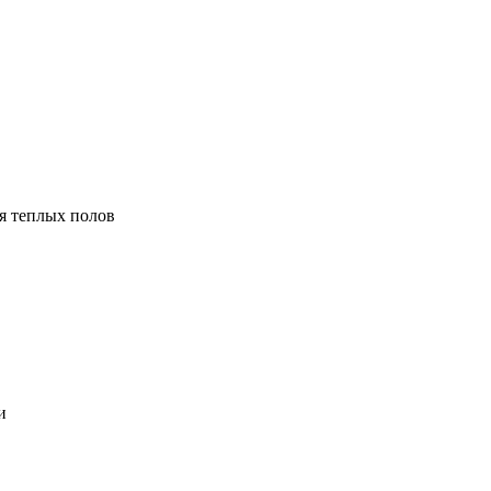
я теплых полов
и