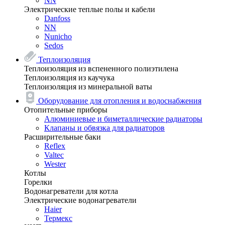
NN
Электрические теплые полы и кабели
Danfoss
NN
Nunicho
Sedos
Теплоизоляция
Теплоизоляция из вспененного полиэтилена
Теплоизоляция из каучука
Теплоизоляция из минеральной ваты
Оборудование для отопления и водоснабжения
Отопительные приборы
Алюминиевые и биметаллические радиаторы
Клапаны и обвязка для радиаторов
Расширительные баки
Reflex
Valtec
Wester
Котлы
Горелки
Водонагреватели для котла
Электрические водонагреватели
Haier
Термекс