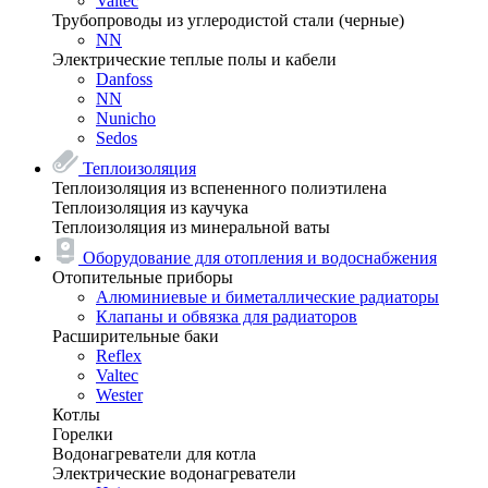
Valtec
Трубопроводы из углеродистой стали (черные)
NN
Электрические теплые полы и кабели
Danfoss
NN
Nunicho
Sedos
Теплоизоляция
Теплоизоляция из вспененного полиэтилена
Теплоизоляция из каучука
Теплоизоляция из минеральной ваты
Оборудование для отопления и водоснабжения
Отопительные приборы
Алюминиевые и биметаллические радиаторы
Клапаны и обвязка для радиаторов
Расширительные баки
Reflex
Valtec
Wester
Котлы
Горелки
Водонагреватели для котла
Электрические водонагреватели