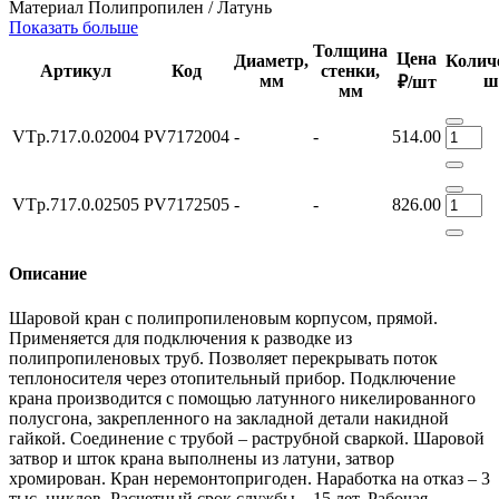
Материал
Полипропилен / Латунь
Показать больше
Толщина
Цена
Диаметр,
Колич
Артикул
Код
стенки,
мм
ш
₽/шт
мм
VTp.717.0.02004
PV7172004
-
-
514.00
VTp.717.0.02505
PV7172505
-
-
826.00
Описание
Шаровой кран с полипропиленовым корпусом, прямой.
Применяется для подключения к разводке из
полипропиленовых труб. Позволяет перекрывать поток
теплоносителя через отопительный прибор. Подключение
крана производится с помощью латунного никелированного
полусгона, закрепленного на закладной детали накидной
гайкой. Соединение с трубой – раструбной сваркой. Шаровой
затвор и шток крана выполнены из латуни, затвор
хромирован. Кран неремонтопригоден. Наработка на отказ – 3
тыс. циклов. Расчетный срок службы – 15 лет. Рабочая