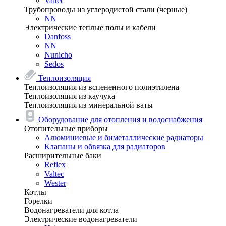
Valtec
Трубопроводы из углеродистой стали (черные)
NN
Электрические теплые полы и кабели
Danfoss
NN
Nunicho
Sedos
Теплоизоляция
Теплоизоляция из вспененного полиэтилена
Теплоизоляция из каучука
Теплоизоляция из минеральной ваты
Оборудование для отопления и водоснабжения
Отопительные приборы
Алюминиевые и биметаллические радиаторы
Клапаны и обвязка для радиаторов
Расширительные баки
Reflex
Valtec
Wester
Котлы
Горелки
Водонагреватели для котла
Электрические водонагреватели