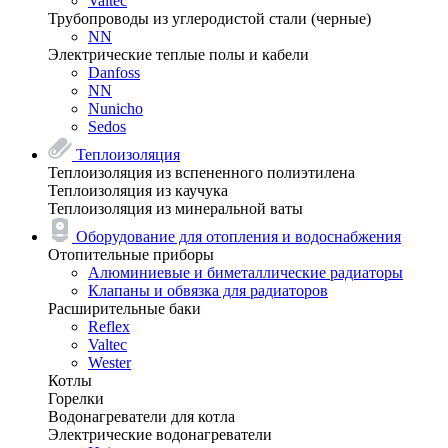
Valtec
Трубопроводы из углеродистой стали (черные)
NN
Электрические теплые полы и кабели
Danfoss
NN
Nunicho
Sedos
Теплоизоляция
Теплоизоляция из вспененного полиэтилена
Теплоизоляция из каучука
Теплоизоляция из минеральной ваты
Оборудование для отопления и водоснабжения
Отопительные приборы
Алюминиевые и биметаллические радиаторы
Клапаны и обвязка для радиаторов
Расширительные баки
Reflex
Valtec
Wester
Котлы
Горелки
Водонагреватели для котла
Электрические водонагреватели