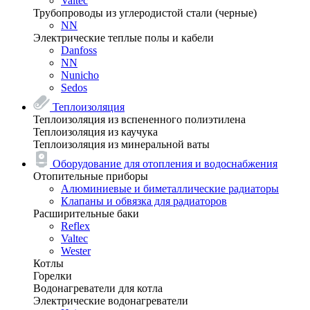
Valtec
Трубопроводы из углеродистой стали (черные)
NN
Электрические теплые полы и кабели
Danfoss
NN
Nunicho
Sedos
Теплоизоляция
Теплоизоляция из вспененного полиэтилена
Теплоизоляция из каучука
Теплоизоляция из минеральной ваты
Оборудование для отопления и водоснабжения
Отопительные приборы
Алюминиевые и биметаллические радиаторы
Клапаны и обвязка для радиаторов
Расширительные баки
Reflex
Valtec
Wester
Котлы
Горелки
Водонагреватели для котла
Электрические водонагреватели