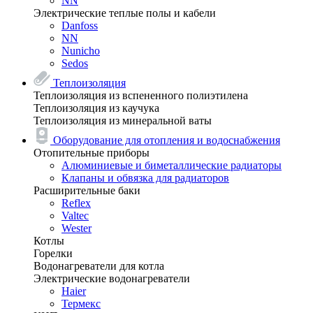
NN
Электрические теплые полы и кабели
Danfoss
NN
Nunicho
Sedos
Теплоизоляция
Теплоизоляция из вспененного полиэтилена
Теплоизоляция из каучука
Теплоизоляция из минеральной ваты
Оборудование для отопления и водоснабжения
Отопительные приборы
Алюминиевые и биметаллические радиаторы
Клапаны и обвязка для радиаторов
Расширительные баки
Reflex
Valtec
Wester
Котлы
Горелки
Водонагреватели для котла
Электрические водонагреватели
Haier
Термекс