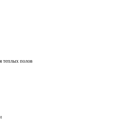
я теплых полов
и