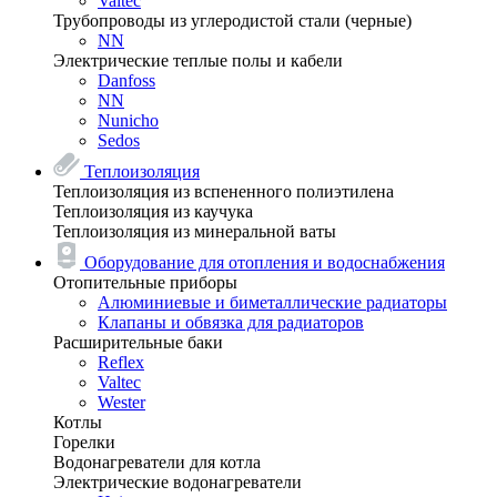
Valtec
Трубопроводы из углеродистой стали (черные)
NN
Электрические теплые полы и кабели
Danfoss
NN
Nunicho
Sedos
Теплоизоляция
Теплоизоляция из вспененного полиэтилена
Теплоизоляция из каучука
Теплоизоляция из минеральной ваты
Оборудование для отопления и водоснабжения
Отопительные приборы
Алюминиевые и биметаллические радиаторы
Клапаны и обвязка для радиаторов
Расширительные баки
Reflex
Valtec
Wester
Котлы
Горелки
Водонагреватели для котла
Электрические водонагреватели