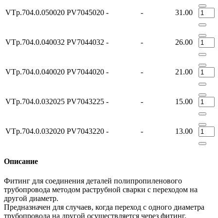
VTp.704.0.050020
PV7045020
-
-
31.00
VTp.704.0.040032
PV7044032
-
-
26.00
VTp.704.0.040020
PV7044020
-
-
21.00
VTp.704.0.032025
PV7043225
-
-
15.00
VTp.704.0.032020
PV7043220
-
-
13.00
Описание
Фитинг для соединения деталей полипропиленового
трубопровода методом раструбной сварки с переходом на
другой диаметр.
Предназначен для случаев, когда переход с одного диаметра
трубопровода на другой осуществляется через фитинг,