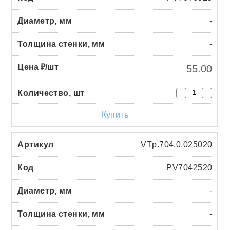
-
-
55.00
Купить
VTp.704.0.025020
PV7042520
-
-