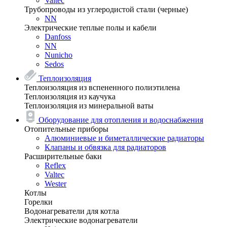
Valtec
Трубопроводы из углеродистой стали (черные)
NN
Электрические теплые полы и кабели
Danfoss
NN
Nunicho
Sedos
Теплоизоляция
Теплоизоляция из вспененного полиэтилена
Теплоизоляция из каучука
Теплоизоляция из минеральной ваты
Оборудование для отопления и водоснабжения
Отопительные приборы
Алюминиевые и биметаллические радиаторы
Клапаны и обвязка для радиаторов
Расширительные баки
Reflex
Valtec
Wester
Котлы
Горелки
Водонагреватели для котла
Электрические водонагреватели