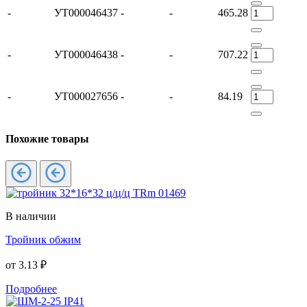
-
УТ000046437
-
-
465.28
-
УТ000046438
-
-
707.22
-
УТ000027656
-
-
84.19
Похожие товары
В наличии
Тройник обжим
от
3.13 ₽
Подробнее