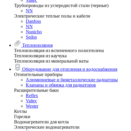
Valtec
Трубопроводы из углеродистой стали (черные)
NN
Электрические теплые полы и кабели
Danfoss
NN
Nunicho
Sedos
Теплоизоляция
Теплоизоляция из вспененного полиэтилена
Теплоизоляция из каучука
Теплоизоляция из минеральной ваты
Оборудование для отопления и водоснабжения
Отопительные приборы
Алюминиевые и биметаллические радиаторы
Клапаны и обвязка для радиаторов
Расширительные баки
Reflex
Valtec
Wester
Котлы
Горелки
Водонагреватели для котла
Электрические водонагреватели