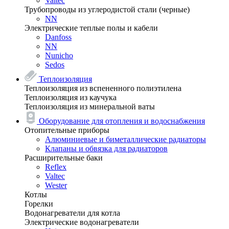
Valtec
Трубопроводы из углеродистой стали (черные)
NN
Электрические теплые полы и кабели
Danfoss
NN
Nunicho
Sedos
Теплоизоляция
Теплоизоляция из вспененного полиэтилена
Теплоизоляция из каучука
Теплоизоляция из минеральной ваты
Оборудование для отопления и водоснабжения
Отопительные приборы
Алюминиевые и биметаллические радиаторы
Клапаны и обвязка для радиаторов
Расширительные баки
Reflex
Valtec
Wester
Котлы
Горелки
Водонагреватели для котла
Электрические водонагреватели