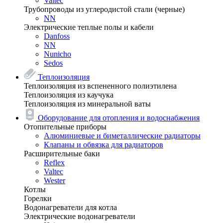
Valtec
Трубопроводы из углеродистой стали (черные)
NN
Электрические теплые полы и кабели
Danfoss
NN
Nunicho
Sedos
Теплоизоляция
Теплоизоляция из вспененного полиэтилена
Теплоизоляция из каучука
Теплоизоляция из минеральной ваты
Оборудование для отопления и водоснабжения
Отопительные приборы
Алюминиевые и биметаллические радиаторы
Клапаны и обвязка для радиаторов
Расширительные баки
Reflex
Valtec
Wester
Котлы
Горелки
Водонагреватели для котла
Электрические водонагреватели