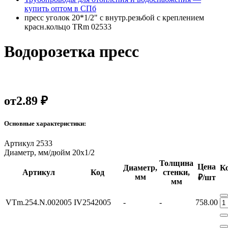
купить оптом в СПб
пресс уголок 20*1/2" с внутр.резьбой с креплением
красн.кольцо TRm 02533
Водорозетка пресс
от
2.89 ₽
Основные характеристики:
Артикул
2533
Диаметр, мм/дюйм
20x1/2
Толщина
Цена
Диаметр,
К
Артикул
Код
стенки,
мм
₽/шт
мм
VTm.254.N.002005
IV2542005
-
-
758.00