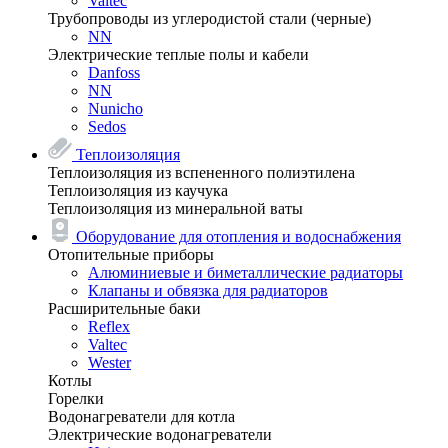
Valtec
Трубопроводы из углеродистой стали (черные)
NN
Электрические теплые полы и кабели
Danfoss
NN
Nunicho
Sedos
Теплоизоляция
Теплоизоляция из вспененного полиэтилена
Теплоизоляция из каучука
Теплоизоляция из минеральной ваты
Оборудование для отопления и водоснабжения
Отопительные приборы
Алюминиевые и биметаллические радиаторы
Клапаны и обвязка для радиаторов
Расширительные баки
Reflex
Valtec
Wester
Котлы
Горелки
Водонагреватели для котла
Электрические водонагреватели