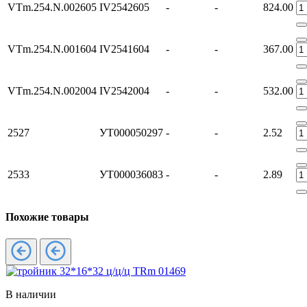
VTm.254.N.002605
IV2542605
-
-
824.00
VTm.254.N.001604
IV2541604
-
-
367.00
VTm.254.N.002004
IV2542004
-
-
532.00
2527
УТ000050297
-
-
2.52
2533
УТ000036083
-
-
2.89
Похожие товары
В наличии