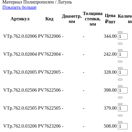
Материал
Полипропилен / Латунь
Показать больше
Толщина
Цена
Диаметр,
Колич
Артикул
Код
стенки,
мм
ш
₽/шт
мм
VTp.762.0.02006
PV7622006
-
-
344.00
VTp.762.0.02004
PV7622004
-
-
242.00
VTp.762.0.02005
PV7622005
-
-
328.00
VTp.762.0.02506
PV7622506
-
-
398.00
VTp.762.0.02505
PV7622505
-
-
379.00
VTp.762.0.03206
PV7623206
-
-
508.00