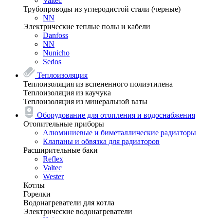
Valtec
Трубопроводы из углеродистой стали (черные)
NN
Электрические теплые полы и кабели
Danfoss
NN
Nunicho
Sedos
Теплоизоляция
Теплоизоляция из вспененного полиэтилена
Теплоизоляция из каучука
Теплоизоляция из минеральной ваты
Оборудование для отопления и водоснабжения
Отопительные приборы
Алюминиевые и биметаллические радиаторы
Клапаны и обвязка для радиаторов
Расширительные баки
Reflex
Valtec
Wester
Котлы
Горелки
Водонагреватели для котла
Электрические водонагреватели