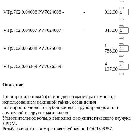
VTp.762.0.04008
PV7624008
-
-
912.00
VTp.762.0.04007
PV7624007
-
-
843.00
1
VTp.762.0.05008
PV7625008
-
-
756.00
4
VTp.762.0.06309
PV7626309
-
-
197.00
Описание
Полипропиленовый фитинг для создания разъемного, с
использованием накидной гайки, соединения
полипропиленового трубопровода с трубопроводом или
арматурой из других материалов.
Уплотнительное кольцо выполнено из синтетического каучука
EPDM.
Резьба фитинга – внутренняя трубная по ГОСТу 6357.