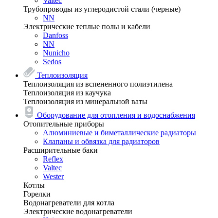
Valtec
Трубопроводы из углеродистой стали (черные)
NN
Электрические теплые полы и кабели
Danfoss
NN
Nunicho
Sedos
Теплоизоляция
Теплоизоляция из вспененного полиэтилена
Теплоизоляция из каучука
Теплоизоляция из минеральной ваты
Оборудование для отопления и водоснабжения
Отопительные приборы
Алюминиевые и биметаллические радиаторы
Клапаны и обвязка для радиаторов
Расширительные баки
Reflex
Valtec
Wester
Котлы
Горелки
Водонагреватели для котла
Электрические водонагреватели