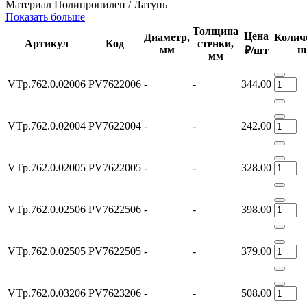
Материал
Полипропилен / Латунь
Показать больше
Толщина
Цена
Диаметр,
Колич
Артикул
Код
стенки,
мм
ш
₽/шт
мм
VTp.762.0.02006
PV7622006
-
-
344.00
VTp.762.0.02004
PV7622004
-
-
242.00
VTp.762.0.02005
PV7622005
-
-
328.00
VTp.762.0.02506
PV7622506
-
-
398.00
VTp.762.0.02505
PV7622505
-
-
379.00
VTp.762.0.03206
PV7623206
-
-
508.00