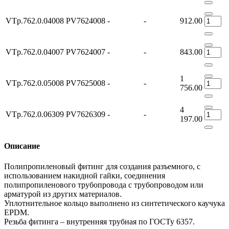
VTp.762.0.04008
PV7624008
-
-
912.00
VTp.762.0.04007
PV7624007
-
-
843.00
1
VTp.762.0.05008
PV7625008
-
-
756.00
4
VTp.762.0.06309
PV7626309
-
-
197.00
Описание
Полипропиленовый фитинг для создания разъемного, с
использованием накидной гайки, соединения
полипропиленового трубопровода с трубопроводом или
арматурой из других материалов.
Уплотнительное кольцо выполнено из синтетического каучука
EPDM.
Резьба фитинга – внутренняя трубная по ГОСТу 6357.