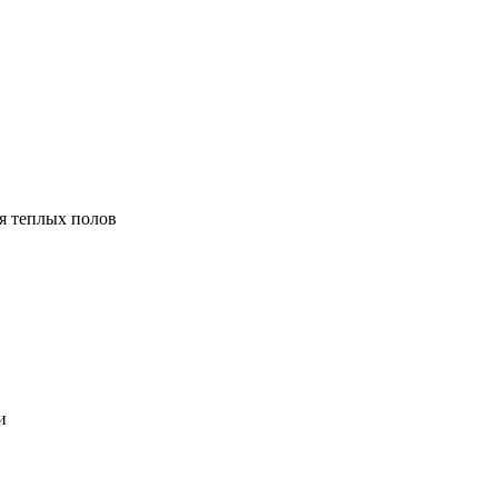
я теплых полов
и