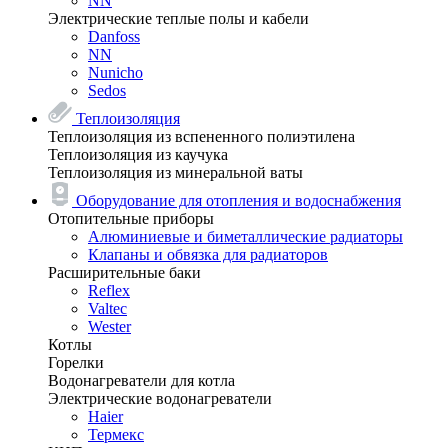
NN
Электрические теплые полы и кабели
Danfoss
NN
Nunicho
Sedos
Теплоизоляция
Теплоизоляция из вспененного полиэтилена
Теплоизоляция из каучука
Теплоизоляция из минеральной ваты
Оборудование для отопления и водоснабжения
Отопительные приборы
Алюминиевые и биметаллические радиаторы
Клапаны и обвязка для радиаторов
Расширительные баки
Reflex
Valtec
Wester
Котлы
Горелки
Водонагреватели для котла
Электрические водонагреватели
Haier
Термекс