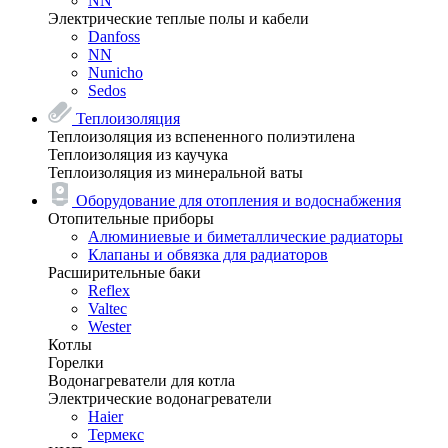
NN
Электрические теплые полы и кабели
Danfoss
NN
Nunicho
Sedos
Теплоизоляция
Теплоизоляция из вспененного полиэтилена
Теплоизоляция из каучука
Теплоизоляция из минеральной ваты
Оборудование для отопления и водоснабжения
Отопительные приборы
Алюминиевые и биметаллические радиаторы
Клапаны и обвязка для радиаторов
Расширительные баки
Reflex
Valtec
Wester
Котлы
Горелки
Водонагреватели для котла
Электрические водонагреватели
Haier
Термекс