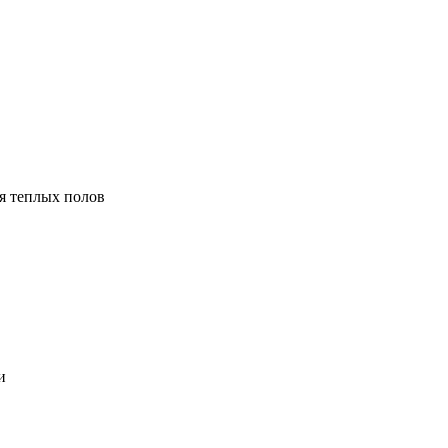
я теплых полов
и