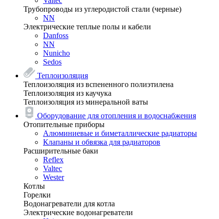
Valtec
Трубопроводы из углеродистой стали (черные)
NN
Электрические теплые полы и кабели
Danfoss
NN
Nunicho
Sedos
Теплоизоляция
Теплоизоляция из вспененного полиэтилена
Теплоизоляция из каучука
Теплоизоляция из минеральной ваты
Оборудование для отопления и водоснабжения
Отопительные приборы
Алюминиевые и биметаллические радиаторы
Клапаны и обвязка для радиаторов
Расширительные баки
Reflex
Valtec
Wester
Котлы
Горелки
Водонагреватели для котла
Электрические водонагреватели