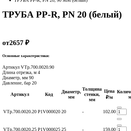
ТРУБА PP-R, PN 20, 90 MM (белый)
ТРУБА PP-R, PN 20 (белый)
от
2657 ₽
Основные характеристики:
Артикул
VTp.700.0020.90
Длина отрезка, м
4
Диаметр, мм
90
Давление, бар
20
Толщина
Цена
Диаметр,
Колич
Артикул
Код
стенки,
мм
₽/м
мм
VTp.700.0020.20
P1V000020
20
-
102.00
VTp.700.0020.25
P1V000025
25
-
159.00