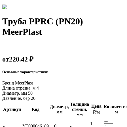
Труба PPRC (PN20)
MeerPlast
от
220.42 ₽
Основные характеристики:
Бренд
MeerPlast
Длина отрезка, м
4
Диаметр, мм
50
Давление, бар
20
Толщина
Цена
Диаметр,
Количество
Артикул
Код
стенки,
мм
м
₽/м
мм
1
-
УТ000046189
110
-