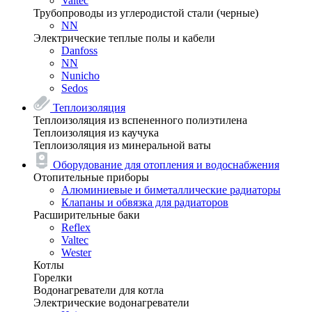
Valtec
Трубопроводы из углеродистой стали (черные)
NN
Электрические теплые полы и кабели
Danfoss
NN
Nunicho
Sedos
Теплоизоляция
Теплоизоляция из вспененного полиэтилена
Теплоизоляция из каучука
Теплоизоляция из минеральной ваты
Оборудование для отопления и водоснабжения
Отопительные приборы
Алюминиевые и биметаллические радиаторы
Клапаны и обвязка для радиаторов
Расширительные баки
Reflex
Valtec
Wester
Котлы
Горелки
Водонагреватели для котла
Электрические водонагреватели