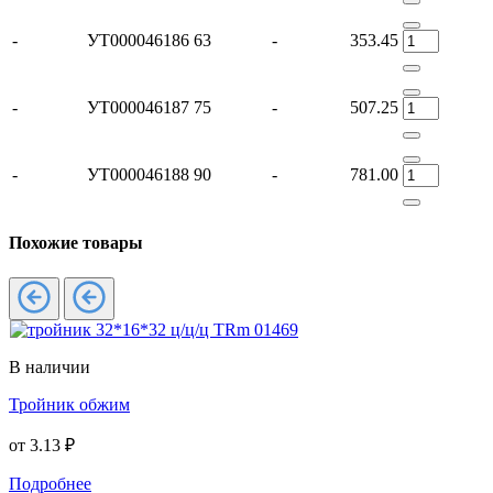
-
УТ000046186
63
-
353.45
-
УТ000046187
75
-
507.25
-
УТ000046188
90
-
781.00
Похожие товары
В наличии
Тройник обжим
от
3.13 ₽
Подробнее