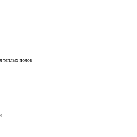
я теплых полов
и