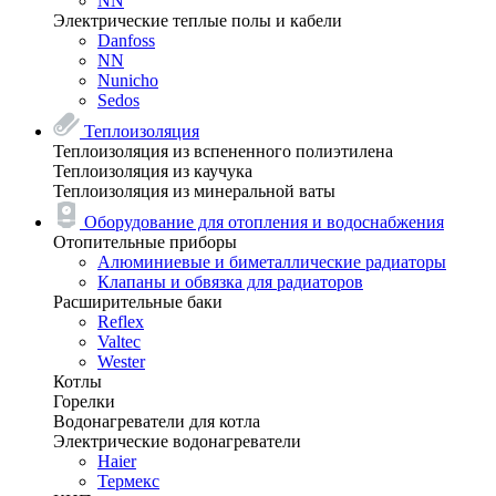
NN
Электрические теплые полы и кабели
Danfoss
NN
Nunicho
Sedos
Теплоизоляция
Теплоизоляция из вспененного полиэтилена
Теплоизоляция из каучука
Теплоизоляция из минеральной ваты
Оборудование для отопления и водоснабжения
Отопительные приборы
Алюминиевые и биметаллические радиаторы
Клапаны и обвязка для радиаторов
Расширительные баки
Reflex
Valtec
Wester
Котлы
Горелки
Водонагреватели для котла
Электрические водонагреватели
Haier
Термекс