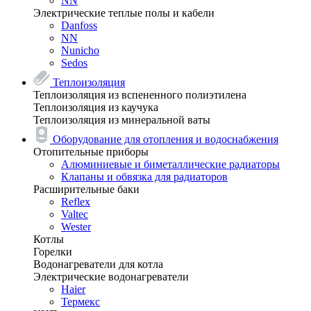
NN
Электрические теплые полы и кабели
Danfoss
NN
Nunicho
Sedos
Теплоизоляция
Теплоизоляция из вспененного полиэтилена
Теплоизоляция из каучука
Теплоизоляция из минеральной ваты
Оборудование для отопления и водоснабжения
Отопительные приборы
Алюминиевые и биметаллические радиаторы
Клапаны и обвязка для радиаторов
Расширительные баки
Reflex
Valtec
Wester
Котлы
Горелки
Водонагреватели для котла
Электрические водонагреватели
Haier
Термекс