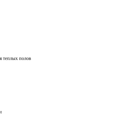
я теплых полов
и