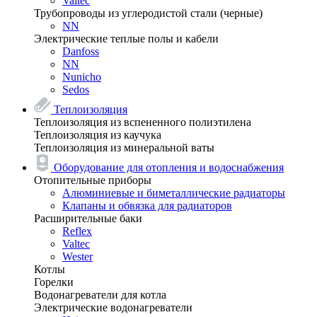
Valtec
Трубопроводы из углеродистой стали (черные)
NN
Электрические теплые полы и кабели
Danfoss
NN
Nunicho
Sedos
Теплоизоляция
Теплоизоляция из вспененного полиэтилена
Теплоизоляция из каучука
Теплоизоляция из минеральной ваты
Оборудование для отопления и водоснабжения
Отопительные приборы
Алюминиевые и биметаллические радиаторы
Клапаны и обвязка для радиаторов
Расширительные баки
Reflex
Valtec
Wester
Котлы
Горелки
Водонагреватели для котла
Электрические водонагреватели