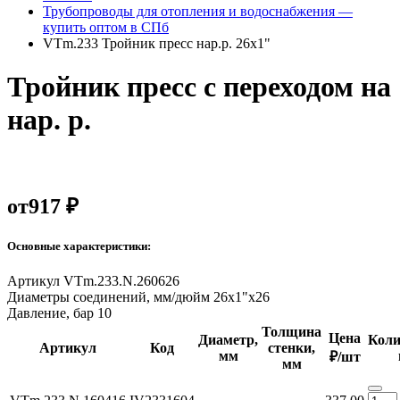
Трубопроводы для отопления и водоснабжения —
купить оптом в СПб
VTm.233 Тройник пресс нар.р. 26х1"
Тройник пресс с переходом на
нар. р.
от
917 ₽
Основные характеристики:
Артикул
VTm.233.N.260626
Диаметры соединений, мм/дюйм
26х1"х26
Давление, бар
10
Толщина
Цена
Диаметр,
Коли
Артикул
Код
стенки,
мм
₽/шт
мм