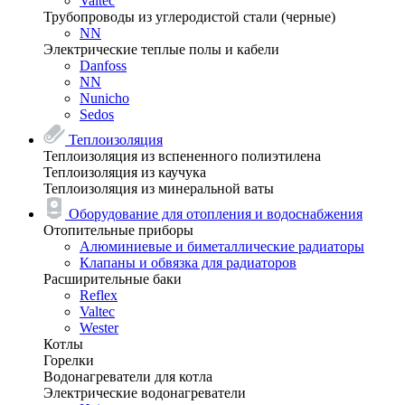
Valtec
Трубопроводы из углеродистой стали (черные)
NN
Электрические теплые полы и кабели
Danfoss
NN
Nunicho
Sedos
Теплоизоляция
Теплоизоляция из вспененного полиэтилена
Теплоизоляция из каучука
Теплоизоляция из минеральной ваты
Оборудование для отопления и водоснабжения
Отопительные приборы
Алюминиевые и биметаллические радиаторы
Клапаны и обвязка для радиаторов
Расширительные баки
Reflex
Valtec
Wester
Котлы
Горелки
Водонагреватели для котла
Электрические водонагреватели