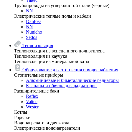
Valtec
Трубопроводы из углеродистой стали (черные)
NN
Электрические теплые полы и кабели
Danfoss
NN
Nunicho
Sedos
Теплоизоляция
Теплоизоляция из вспененного полиэтилена
Теплоизоляция из каучука
Теплоизоляция из минеральной ваты
Оборудование для отопления и водоснабжения
Отопительные приборы
Алюминиевые и биметаллические радиаторы
Клапаны и обвязка для радиаторов
Расширительные баки
Reflex
Valtec
Wester
Котлы
Горелки
Водонагреватели для котла
Электрические водонагреватели