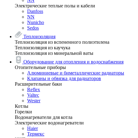
NN
Электрические теплые полы и кабели
Danfoss
NN
Nunicho
Sedos
Теплоизоляция
Теплоизоляция из вспененного полиэтилена
Теплоизоляция из каучука
Теплоизоляция из минеральной ваты
Оборудование для отопления и водоснабжения
Отопительные приборы
Алюминиевые и биметаллические радиаторы
Клапаны и обвязка для радиаторов
Расширительные баки
Reflex
Valtec
Wester
Котлы
Горелки
Водонагреватели для котла
Электрические водонагреватели
Haier
Термекс