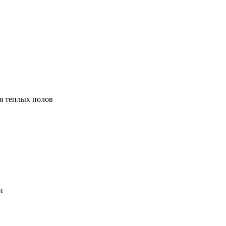
я теплых полов
и