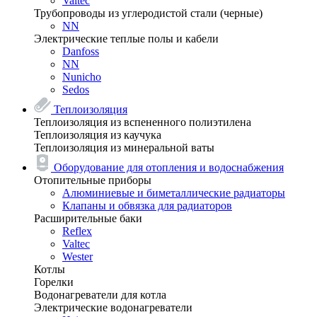
Valtec
Трубопроводы из углеродистой стали (черные)
NN
Электрические теплые полы и кабели
Danfoss
NN
Nunicho
Sedos
Теплоизоляция
Теплоизоляция из вспененного полиэтилена
Теплоизоляция из каучука
Теплоизоляция из минеральной ваты
Оборудование для отопления и водоснабжения
Отопительные приборы
Алюминиевые и биметаллические радиаторы
Клапаны и обвязка для радиаторов
Расширительные баки
Reflex
Valtec
Wester
Котлы
Горелки
Водонагреватели для котла
Электрические водонагреватели