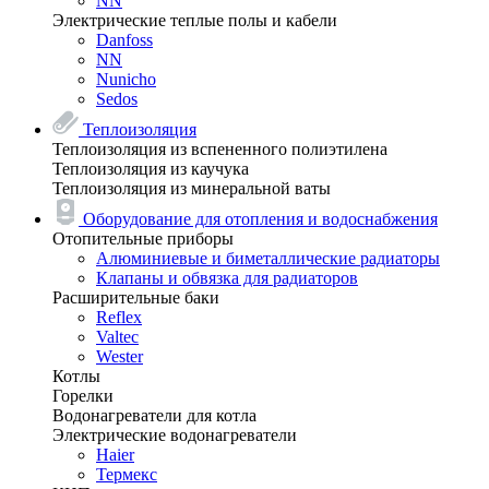
NN
Электрические теплые полы и кабели
Danfoss
NN
Nunicho
Sedos
Теплоизоляция
Теплоизоляция из вспененного полиэтилена
Теплоизоляция из каучука
Теплоизоляция из минеральной ваты
Оборудование для отопления и водоснабжения
Отопительные приборы
Алюминиевые и биметаллические радиаторы
Клапаны и обвязка для радиаторов
Расширительные баки
Reflex
Valtec
Wester
Котлы
Горелки
Водонагреватели для котла
Электрические водонагреватели
Haier
Термекс