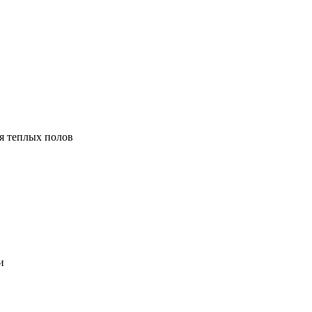
я теплых полов
и