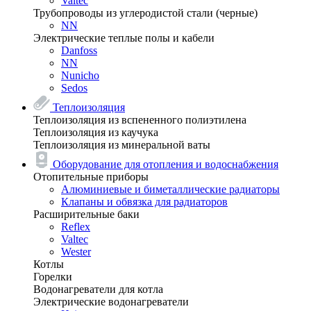
Valtec
Трубопроводы из углеродистой стали (черные)
NN
Электрические теплые полы и кабели
Danfoss
NN
Nunicho
Sedos
Теплоизоляция
Теплоизоляция из вспененного полиэтилена
Теплоизоляция из каучука
Теплоизоляция из минеральной ваты
Оборудование для отопления и водоснабжения
Отопительные приборы
Алюминиевые и биметаллические радиаторы
Клапаны и обвязка для радиаторов
Расширительные баки
Reflex
Valtec
Wester
Котлы
Горелки
Водонагреватели для котла
Электрические водонагреватели