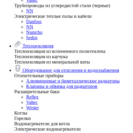
Valtec
Трубопроводы из углеродистой стали (черные)
NN
Электрические теплые полы и кабели
Danfoss
NN
Nunicho
Sedos
Теплоизоляция
Теплоизоляция из вспененного полиэтилена
Теплоизоляция из каучука
Теплоизоляция из минеральной ваты
Оборудование для отопления и водоснабжения
Отопительные приборы
Алюминиевые и биметаллические радиаторы
Клапаны и обвязка для радиаторов
Расширительные баки
Reflex
Valtec
Wester
Котлы
Горелки
Водонагреватели для котла
Электрические водонагреватели