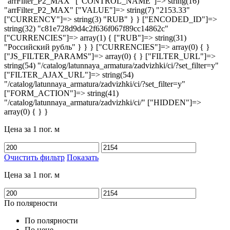
"arrFilter_P2_MAX" ["CONTROL_NAME"]=> string(16)
"arrFilter_P2_MAX" ["VALUE"]=> string(7) "2153.33"
["CURRENCY"]=> string(3) "RUB" } } ["ENCODED_ID"]=>
string(32) "c81e728d9d4c2f636f067f89cc14862c"
["CURRENCIES"]=> array(1) { ["RUB"]=> string(31)
"Российский рубль" } } } ["CURRENCIES"]=> array(0) { }
["JS_FILTER_PARAMS"]=> array(0) { } ["FILTER_URL"]=>
string(54) "/catalog/latunnaya_armatura/zadvizhki/ci/?set_filter=y"
["FILTER_AJAX_URL"]=> string(54)
"/catalog/latunnaya_armatura/zadvizhki/ci/?set_filter=y"
["FORM_ACTION"]=> string(41)
"/catalog/latunnaya_armatura/zadvizhki/ci/" ["HIDDEN"]=>
array(0) { } }
Цена за 1 пог. м
Очистить фильтр
Показать
Цена за 1 пог. м
По полярности
По полярности
По цене