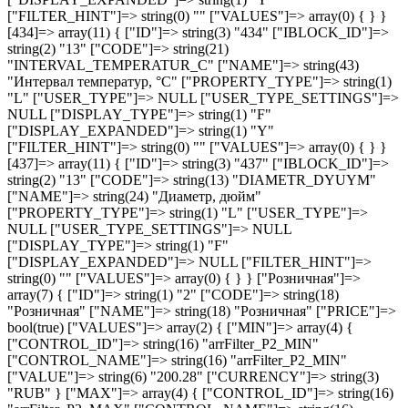
["FILTER_HINT"]=> string(0) "" ["VALUES"]=> array(0) { } }
[434]=> array(11) { ["ID"]=> string(3) "434" ["IBLOCK_ID"]=>
string(2) "13" ["CODE"]=> string(21)
"INTERVAL_TEMPERATUR_C" ["NAME"]=> string(43)
"Интервал температур, °С" ["PROPERTY_TYPE"]=> string(1)
"L" ["USER_TYPE"]=> NULL ["USER_TYPE_SETTINGS"]=>
NULL ["DISPLAY_TYPE"]=> string(1) "F"
["DISPLAY_EXPANDED"]=> string(1) "Y"
["FILTER_HINT"]=> string(0) "" ["VALUES"]=> array(0) { } }
[437]=> array(11) { ["ID"]=> string(3) "437" ["IBLOCK_ID"]=>
string(2) "13" ["CODE"]=> string(13) "DIAMETR_DYUYM"
["NAME"]=> string(24) "Диаметр, дюйм"
["PROPERTY_TYPE"]=> string(1) "L" ["USER_TYPE"]=>
NULL ["USER_TYPE_SETTINGS"]=> NULL
["DISPLAY_TYPE"]=> string(1) "F"
["DISPLAY_EXPANDED"]=> NULL ["FILTER_HINT"]=>
string(0) "" ["VALUES"]=> array(0) { } } ["Розничная"]=>
array(7) { ["ID"]=> string(1) "2" ["CODE"]=> string(18)
"Розничная" ["NAME"]=> string(18) "Розничная" ["PRICE"]=>
bool(true) ["VALUES"]=> array(2) { ["MIN"]=> array(4) {
["CONTROL_ID"]=> string(16) "arrFilter_P2_MIN"
["CONTROL_NAME"]=> string(16) "arrFilter_P2_MIN"
["VALUE"]=> string(6) "200.28" ["CURRENCY"]=> string(3)
"RUB" } ["MAX"]=> array(4) { ["CONTROL_ID"]=> string(16)