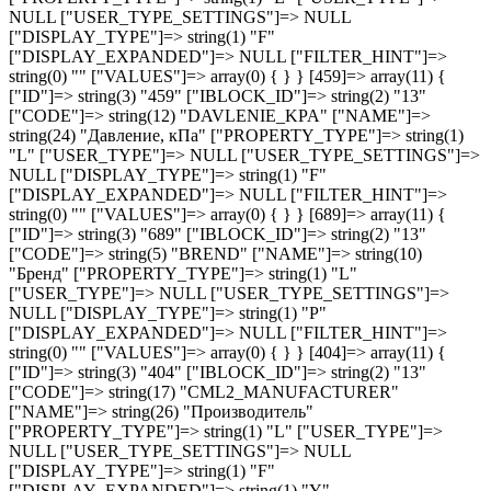
NULL ["USER_TYPE_SETTINGS"]=> NULL
["DISPLAY_TYPE"]=> string(1) "F"
["DISPLAY_EXPANDED"]=> NULL ["FILTER_HINT"]=>
string(0) "" ["VALUES"]=> array(0) { } } [459]=> array(11) {
["ID"]=> string(3) "459" ["IBLOCK_ID"]=> string(2) "13"
["CODE"]=> string(12) "DAVLENIE_KPA" ["NAME"]=>
string(24) "Давление, кПа" ["PROPERTY_TYPE"]=> string(1)
"L" ["USER_TYPE"]=> NULL ["USER_TYPE_SETTINGS"]=>
NULL ["DISPLAY_TYPE"]=> string(1) "F"
["DISPLAY_EXPANDED"]=> NULL ["FILTER_HINT"]=>
string(0) "" ["VALUES"]=> array(0) { } } [689]=> array(11) {
["ID"]=> string(3) "689" ["IBLOCK_ID"]=> string(2) "13"
["CODE"]=> string(5) "BREND" ["NAME"]=> string(10)
"Бренд" ["PROPERTY_TYPE"]=> string(1) "L"
["USER_TYPE"]=> NULL ["USER_TYPE_SETTINGS"]=>
NULL ["DISPLAY_TYPE"]=> string(1) "P"
["DISPLAY_EXPANDED"]=> NULL ["FILTER_HINT"]=>
string(0) "" ["VALUES"]=> array(0) { } } [404]=> array(11) {
["ID"]=> string(3) "404" ["IBLOCK_ID"]=> string(2) "13"
["CODE"]=> string(17) "CML2_MANUFACTURER"
["NAME"]=> string(26) "Производитель"
["PROPERTY_TYPE"]=> string(1) "L" ["USER_TYPE"]=>
NULL ["USER_TYPE_SETTINGS"]=> NULL
["DISPLAY_TYPE"]=> string(1) "F"
["DISPLAY_EXPANDED"]=> string(1) "Y"