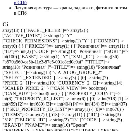
в СПб
Латунная арматура — краны, задвижки, фитинги оптом
в СПб
Ci
array(13) { ["FACET_FILTER"]=> array(2) {
["ACTIVE_DATE"]=> string(1) "Y"
["CHECK_PERMISSIONS"]=> string(1) "Y" } ["COMBO"]=>
array(0) { } ["PRICES"]=> array(1) { ["Розничная"]=> array(11) {
["ID"]=> int(2) ["CODE"]=> string(18) "Розничная" ["SORT"]=>
int(100) ["BASE"]=> string(1) "Y" ["XML_ID"]=> string(36)
"b570a560-ea5b-11e3-87c5-001e8cd0c9af" ["TITLE"]=>
string(18) "Розничная" ["~TITLE"]=> string(18) "Розничная"
["SELECT"]=> string(15) "CATALOG_GROUP_2"
["SELECT_EXTENDED"]=> array(3) { [0]=> string(7)
"PRICE_2" [1]=> string(10) "CURRENCY_2" [2]=> string(14)
"SCALED_PRICE_2" } ["CAN_VIEW"]=> bool(true)
["CAN_BUY"]=> bool(true) } } ["PROPERTY_COUNT"]=>
int(6) ["PROPERTY_ID_LIST"]=> array(6) { [0]=> int(518) [1]=>
int(459) [2]=> int(689) [3]=> int(404) [4]=> int(434) [5]=> int(437)
} ["SKU_PROPERTY_ID_LIST"]=> array(1) { [0]=> int(676) }
["ITEMS"]=> array(7) { [518]=> array(11) { ["ID"]=> string(3)
"518" ["IBLOCK_ID"]=> string(2) "13" ["CODE"]=> string(5)
"BRAND" ["NAME"]=> string(10) "Бренд"
["PROPERTY_TYPE"]=> string(1) "E" ["USER_TYPE"]=>