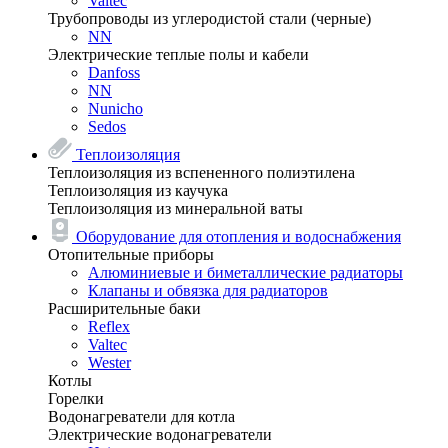
Valtec
Трубопроводы из углеродистой стали (черные)
NN
Электрические теплые полы и кабели
Danfoss
NN
Nunicho
Sedos
Теплоизоляция
Теплоизоляция из вспененного полиэтилена
Теплоизоляция из каучука
Теплоизоляция из минеральной ваты
Оборудование для отопления и водоснабжения
Отопительные приборы
Алюминиевые и биметаллические радиаторы
Клапаны и обвязка для радиаторов
Расширительные баки
Reflex
Valtec
Wester
Котлы
Горелки
Водонагреватели для котла
Электрические водонагреватели