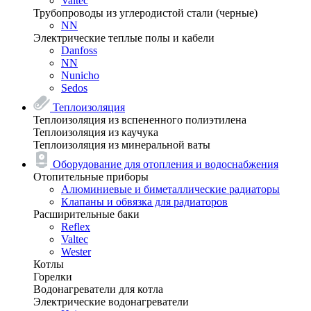
Valtec
Трубопроводы из углеродистой стали (черные)
NN
Электрические теплые полы и кабели
Danfoss
NN
Nunicho
Sedos
Теплоизоляция
Теплоизоляция из вспененного полиэтилена
Теплоизоляция из каучука
Теплоизоляция из минеральной ваты
Оборудование для отопления и водоснабжения
Отопительные приборы
Алюминиевые и биметаллические радиаторы
Клапаны и обвязка для радиаторов
Расширительные баки
Reflex
Valtec
Wester
Котлы
Горелки
Водонагреватели для котла
Электрические водонагреватели