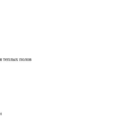
я теплых полов
и