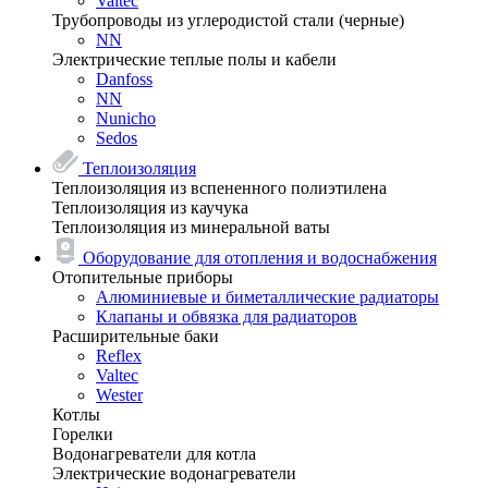
Valtec
Трубопроводы из углеродистой стали (черные)
NN
Электрические теплые полы и кабели
Danfoss
NN
Nunicho
Sedos
Теплоизоляция
Теплоизоляция из вспененного полиэтилена
Теплоизоляция из каучука
Теплоизоляция из минеральной ваты
Оборудование для отопления и водоснабжения
Отопительные приборы
Алюминиевые и биметаллические радиаторы
Клапаны и обвязка для радиаторов
Расширительные баки
Reflex
Valtec
Wester
Котлы
Горелки
Водонагреватели для котла
Электрические водонагреватели