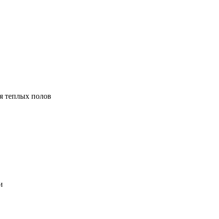
я теплых полов
и