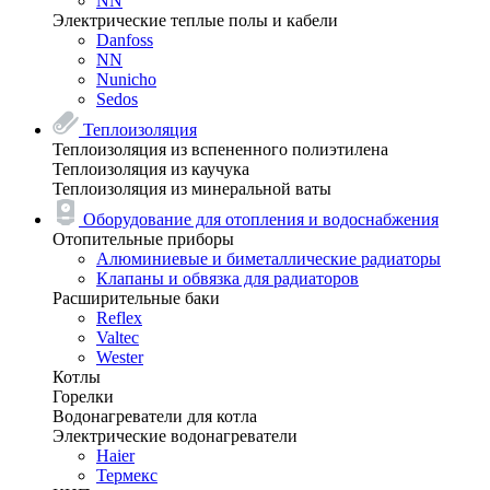
NN
Электрические теплые полы и кабели
Danfoss
NN
Nunicho
Sedos
Теплоизоляция
Теплоизоляция из вспененного полиэтилена
Теплоизоляция из каучука
Теплоизоляция из минеральной ваты
Оборудование для отопления и водоснабжения
Отопительные приборы
Алюминиевые и биметаллические радиаторы
Клапаны и обвязка для радиаторов
Расширительные баки
Reflex
Valtec
Wester
Котлы
Горелки
Водонагреватели для котла
Электрические водонагреватели
Haier
Термекс