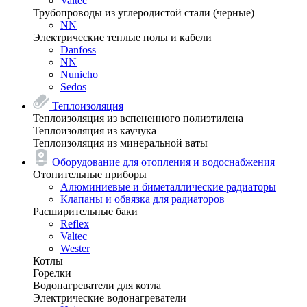
Valtec
Трубопроводы из углеродистой стали (черные)
NN
Электрические теплые полы и кабели
Danfoss
NN
Nunicho
Sedos
Теплоизоляция
Теплоизоляция из вспененного полиэтилена
Теплоизоляция из каучука
Теплоизоляция из минеральной ваты
Оборудование для отопления и водоснабжения
Отопительные приборы
Алюминиевые и биметаллические радиаторы
Клапаны и обвязка для радиаторов
Расширительные баки
Reflex
Valtec
Wester
Котлы
Горелки
Водонагреватели для котла
Электрические водонагреватели