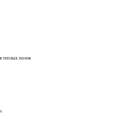
я теплых полов
и