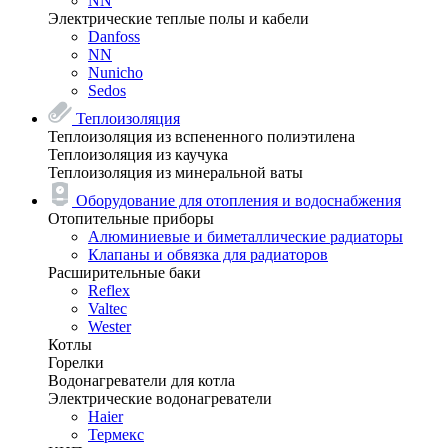
NN
Электрические теплые полы и кабели
Danfoss
NN
Nunicho
Sedos
Теплоизоляция
Теплоизоляция из вспененного полиэтилена
Теплоизоляция из каучука
Теплоизоляция из минеральной ваты
Оборудование для отопления и водоснабжения
Отопительные приборы
Алюминиевые и биметаллические радиаторы
Клапаны и обвязка для радиаторов
Расширительные баки
Reflex
Valtec
Wester
Котлы
Горелки
Водонагреватели для котла
Электрические водонагреватели
Haier
Термекс