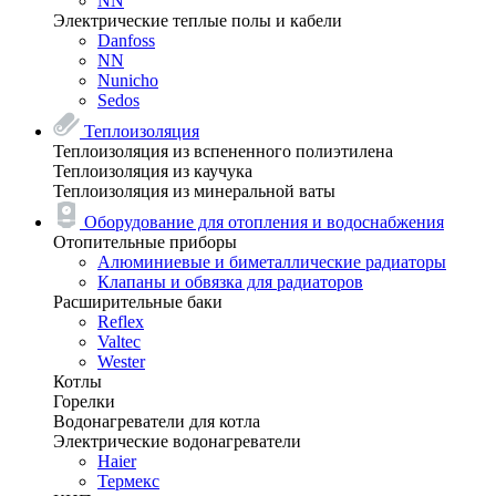
NN
Электрические теплые полы и кабели
Danfoss
NN
Nunicho
Sedos
Теплоизоляция
Теплоизоляция из вспененного полиэтилена
Теплоизоляция из каучука
Теплоизоляция из минеральной ваты
Оборудование для отопления и водоснабжения
Отопительные приборы
Алюминиевые и биметаллические радиаторы
Клапаны и обвязка для радиаторов
Расширительные баки
Reflex
Valtec
Wester
Котлы
Горелки
Водонагреватели для котла
Электрические водонагреватели
Haier
Термекс