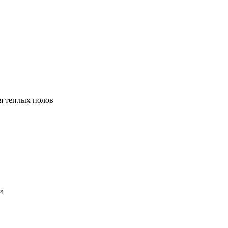
я теплых полов
и