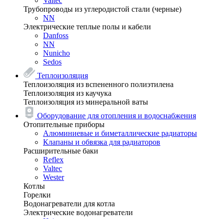
Valtec
Трубопроводы из углеродистой стали (черные)
NN
Электрические теплые полы и кабели
Danfoss
NN
Nunicho
Sedos
Теплоизоляция
Теплоизоляция из вспененного полиэтилена
Теплоизоляция из каучука
Теплоизоляция из минеральной ваты
Оборудование для отопления и водоснабжения
Отопительные приборы
Алюминиевые и биметаллические радиаторы
Клапаны и обвязка для радиаторов
Расширительные баки
Reflex
Valtec
Wester
Котлы
Горелки
Водонагреватели для котла
Электрические водонагреватели