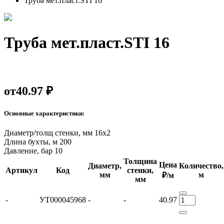
Труба мет.пласт.STI 16
Труба мет.пласт.STI 16
от
40.97 ₽
Основные характеристики:
Диаметр/толщ стенки, мм
16x2
Длина бухты, м
200
Давление, бар
10
Толщина
Цена
Диаметр,
Количество,
Артикул
Код
стенки,
мм
м
₽/м
мм
-
УТ000045968
-
-
40.97