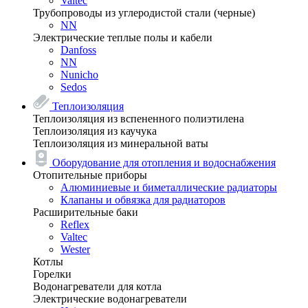
Valtec
Трубопроводы из углеродистой стали (черные)
NN
Электрические теплые полы и кабели
Danfoss
NN
Nunicho
Sedos
Теплоизоляция
Теплоизоляция из вспененного полиэтилена
Теплоизоляция из каучука
Теплоизоляция из минеральной ваты
Оборудование для отопления и водоснабжения
Отопительные приборы
Алюминиевые и биметаллические радиаторы
Клапаны и обвязка для радиаторов
Расширительные баки
Reflex
Valtec
Wester
Котлы
Горелки
Водонагреватели для котла
Электрические водонагреватели