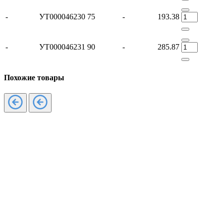
-
УТ000046230
75
-
193.38
-
УТ000046231
90
-
285.87
Похожие товары