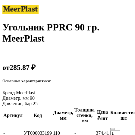
Угольник PPRC 90 гр.
MeerPlast
от
285.87 ₽
Основные характеристики:
Бренд
MeerPlast
Диаметр, мм
90
Давление, бар
25
Толщина
Цена
Диаметр,
Количество
Артикул
Код
стенки,
мм
шт
₽/шт
мм
-
УТ000033199
110
-
374.41