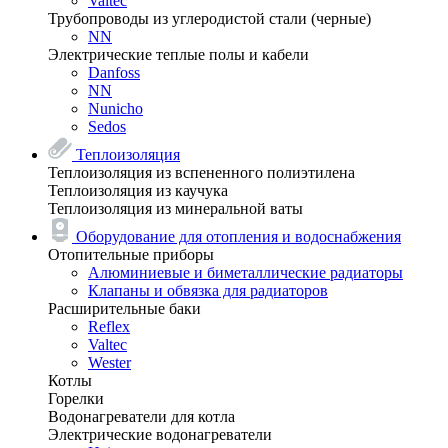
Valtec
Трубопроводы из углеродистой стали (черные)
NN
Электрические теплые полы и кабели
Danfoss
NN
Nunicho
Sedos
Теплоизоляция
Теплоизоляция из вспененного полиэтилена
Теплоизоляция из каучука
Теплоизоляция из минеральной ваты
Оборудование для отопления и водоснабжения
Отопительные приборы
Алюминиевые и биметаллические радиаторы
Клапаны и обвязка для радиаторов
Расширительные баки
Reflex
Valtec
Wester
Котлы
Горелки
Водонагреватели для котла
Электрические водонагреватели