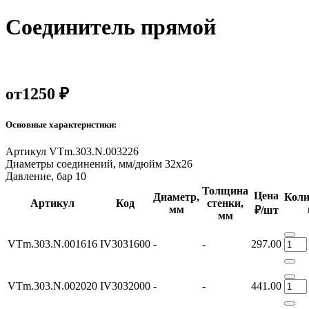
Соединитель прямой
от
1250 ₽
Основные характеристики:
Артикул
VTm.303.N.003226
Диаметры соединений, мм/дюйм
32х26
Давление, бар
10
Толщина
Цена
Диаметр,
Коли
Артикул
Код
стенки,
мм
₽/шт
мм
VTm.303.N.001616
IV3031600
-
-
297.00
VTm.303.N.002020
IV3032000
-
-
441.00