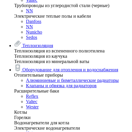
Valtec
Трубопроводы из углеродистой стали (черные)
NN
Электрические теплые полы и кабели
Danfoss
NN
Nunicho
Sedos
Теплоизоляция
Теплоизоляция из вспененного полиэтилена
Теплоизоляция из каучука
Теплоизоляция из минеральной ваты
Оборудование для отопления и водоснабжения
Отопительные приборы
Алюминиевые и биметаллические радиаторы
Клапаны и обвязка для радиаторов
Расширительные баки
Reflex
Valtec
Wester
Котлы
Горелки
Водонагреватели для котла
Электрические водонагреватели