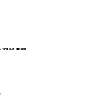
я теплых полов
и