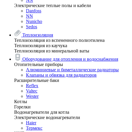
NN
Электрические теплые полы и кабели
Danfoss
NN
Nunicho
Sedos
Теплоизоляция
Теплоизоляция из вспененного полиэтилена
Теплоизоляция из каучука
Теплоизоляция из минеральной ваты
Оборудование для отопления и водоснабжения
Отопительные приборы
Алюминиевые и биметаллические радиаторы
Клапаны и обвязка для радиаторов
Расширительные баки
Reflex
Valtec
Wester
Котлы
Горелки
Водонагреватели для котла
Электрические водонагреватели
Haier
Термекс