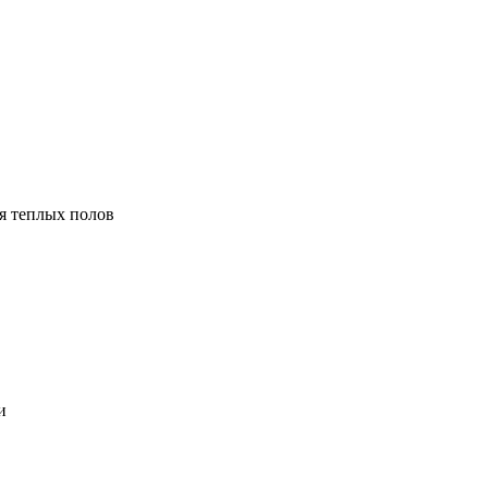
я теплых полов
и