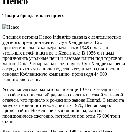
Henco
Товары бренда в категориях
Спешная история Henco Industries связана с деятельностью
удачного предпринимателя Луи Хендриккса. Его
профессиональная карьера началась в 1948 с магазина
угольных печей в центре г. Херенталс. В 1956 он начал
производить угольные печи и газовые плиты под торговой
маркой Dura. Четырнадцать лет спустя Луи Хендриккс решил
сосредоточиться на производстве чугунных радиаторов и
основал Кобленцскую компанию, производя 44 000
радиаторов в день.
Успех панельных радиаторов в конце 1970-ых убедил его
разработать панельный радиатор с очень высокой тепловой
отдачей, что привело к рождению завода Henrad. С момента
запуска первой поточной линии в 1976, Henrad вырос
чрезвычайно. Не меньше 2 миллионов радиаторов
производилось ежегодно, потребляя при этом 75 000 тонн
стали.
Луи Хендриккс продал Henrad в 1988 и основал Henco