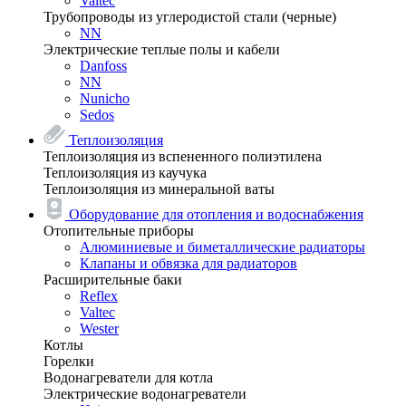
Valtec
Трубопроводы из углеродистой стали (черные)
NN
Электрические теплые полы и кабели
Danfoss
NN
Nunicho
Sedos
Теплоизоляция
Теплоизоляция из вспененного полиэтилена
Теплоизоляция из каучука
Теплоизоляция из минеральной ваты
Оборудование для отопления и водоснабжения
Отопительные приборы
Алюминиевые и биметаллические радиаторы
Клапаны и обвязка для радиаторов
Расширительные баки
Reflex
Valtec
Wester
Котлы
Горелки
Водонагреватели для котла
Электрические водонагреватели